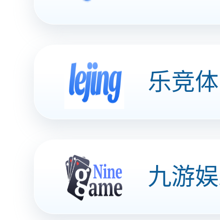
万博体育官网
万博体育官网-万博体育APP官方网
✅eson推荐🌈「2026好运滚滚」🔰
s
全新官网正式上线🔰 成立于2009年6
月，注册资金8000万，是一家生产各
类体育用品的制造商厂家，是一家集
科研、生产、销售为一体的体育用品
产品企业。万博体育官网-万博体育
APP官方网只有注重产品质量，才可以
走得更远，才可以赢得未来。我们公
司用优良的产品为广大客户提供体育
器材服务和新型体育用品制品！