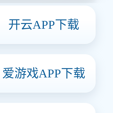
战术，谁就更有可能笑到最后。
击体系的成熟度，无疑会为世界杯征程注入
收获。无论结果如何，这场“波兰VS尼日
下一篇：
詹姆斯生涯总得分40000+ vs 贾巴