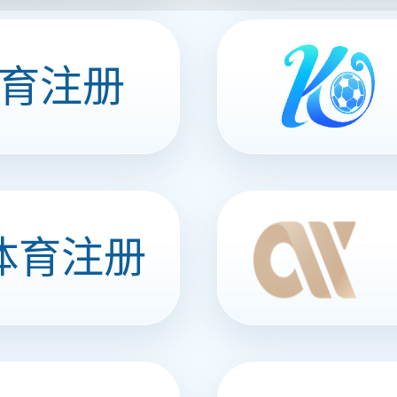
兰VS尼日利亚”的较量中，谁能在高强度对抗中保持冷静、执行
义早已超越胜负本身。尼日利亚若能在此役中继续验证其快速反
功走出低谷，重新找回防守韧性，那将是球队备战阶段最宝贵的
舞台的重要试金石。