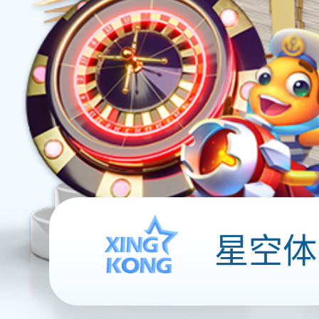
出了包括阿森纳边锋伊沃比、那不勒斯锋
手防线。面对波兰相对稳固但略显缓慢的
界杯近在眼前，他们需要通过这样的高水平
占据主动。
波兰能否走出低谷，莱
反观波兰，坐拥世界顶级中锋莱万多夫斯
疾。此役面对尼日利亚，波兰能否走出低
后插上进攻。此外，中场组织核心泽林斯
验球队抗压能力与战术执行力的绝佳机会。
战术博弈与关键对决，
本场比赛的另一大看点，在于双方战术体
引人关注：莱万能否在尼日利亚强硬的中
赛的节奏与走势。值得一提的是，尼日利