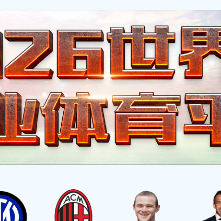
App下载
关于我们
体育快讯
PP与网页版入口｜畅享全球体
盖足球、篮球、电竞等项目的赛事资讯与数据内容，
，聚焦热门体育内容， 助您轻松获取赛事动态，
手机App
网页版