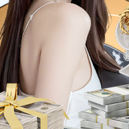
线尖刀蓄势待发
中多名球员效力于欧洲五大联赛，整体实力不容小觑。此番友谊