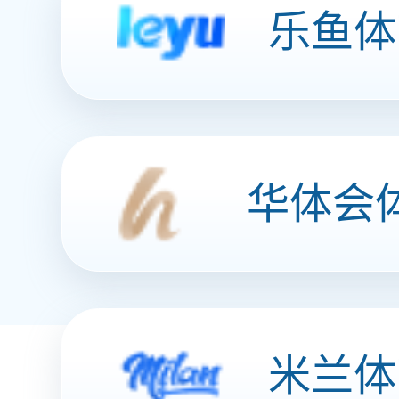
杜兰特总得分超越奥尼尔，但
在NBA现役巨星凯文·杜兰特职业生
2026-07-27
友谊赛：尼日利亚来势汹汹，
国际足球友谊赛迎来一场焦点对话，
2026-06-06
欧冠夺冠赔率深度解读：曼城
随着2024-2025赛季欧冠联赛小
2026-07-29
周琦场均盖帽3.2次，连续三个
随着2024-2025赛季CBA常规
2026-07-28