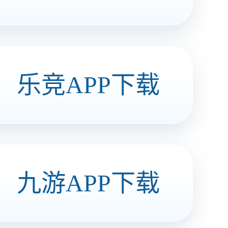
推荐平台
开云官网
乐竞官网
乐动平台
www.kaiyun.cn下载
乐鱼平台
米兰游戏下载